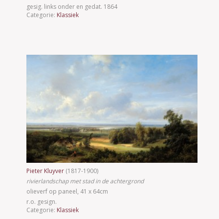
gesig. links onder en gedat. 1864
Categorie:
Klassiek
Pieter Kluyver
(1817-1900)
rivierlandschap met stad in de achtergrond
olieverf op paneel, 41 x 64cm
r.o. gesign.
Categorie:
Klassiek