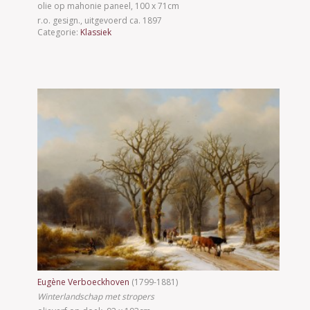
olie op mahonie paneel, 100 x 71cm
r.o. gesign., uitgevoerd ca. 1897
Categorie:
Klassiek
Eugène Verboeckhoven
(1799-1881)
Winterlandschap met stropers