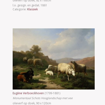
olieverf op doek, 92 x 193cm
l.o. gesign. en gedat. 1861
Categorie:
Klassiek
Eugène Verboeckhoven
(1799-1881)
Monumentaal Schots Hooglandschap met vee
olieverf op doek, 90 x 120cm