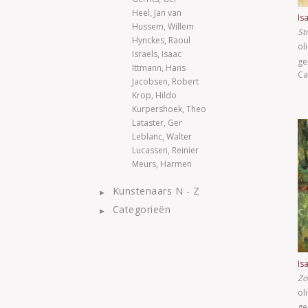
Heel, Jan van
Is
Hussem, Willem
St
Hynckes, Raoul
ol
Israels, Isaac
ge
Ittmann, Hans
Ca
Jacobsen, Robert
Krop, Hildo
Kurpershoek, Theo
Lataster, Ger
Leblanc, Walter
Lucassen, Reinier
Meurs, Harmen
Kunstenaars N - Z
Categorieën
Is
Zo
ol
ge