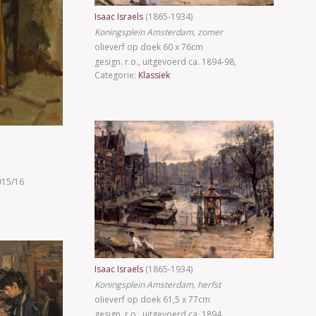
Isaac Israels
(1865-1934)
Koningsplein Amsterdam, zomer
olieverf op doek 60 x 76cm
gesign. r.o., uitgevoerd ca. 1894-98,
Categorie:
Klassiek
1915/16
Isaac Israels
(1865-1934)
Koningsplein Amsterdam, herfst
olieverf op doek 61,5 x 77cm
gesign. r.o., uitgevoerd ca. 1894