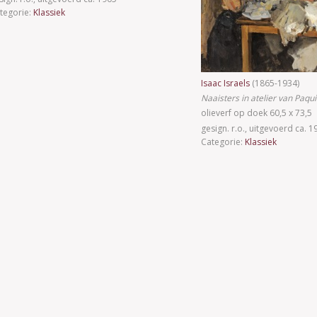
tegorie:
Klassiek
Isaac Israels
(1865-1934)
Naaisters in atelier van Paqui
olieverf op doek 60,5 x 73,5
gesign. r.o., uitgevoerd ca. 1
Categorie:
Klassiek