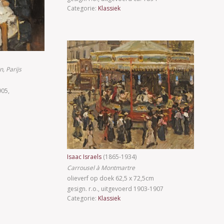
Categorie:
Klassiek
n, Parijs
905,
Isaac Israels
(1865-1934)
Carrousel à Montmartre
olieverf op doek 62,5 x 72,5cm
gesign. r.o., uitgevoerd 1903-1907
Categorie:
Klassiek