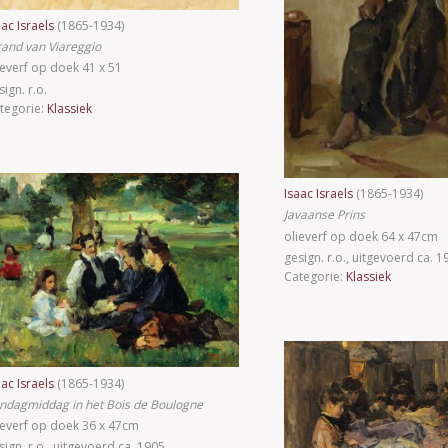
aac Israels
(1865-1934)
rand van Viareggio
ieverf op doek 41 x 51
sign. r.o.
tegorie:
Klassiek
Isaac Israels
(1865-1934)
Javaanse Prins
olieverf op doek 64 x 47cm
gesign. r.o., uitgevoerd ca. 
Categorie:
Klassiek
aac Israels
(1865-1934)
ndagmiddag in het Bois de Boulogne
ieverf op doek 36 x 47cm
sign. r.o., uitgevoerd ca. 1905