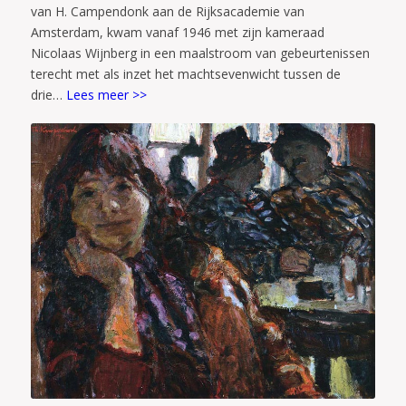
van H. Campendonk aan de Rijksacademie van
Amsterdam, kwam vanaf 1946 met zijn kameraad
Nicolaas Wijnberg in een maalstroom van gebeurtenissen
terecht met als inzet het machtsevenwicht tussen de
drie…
Lees meer >>